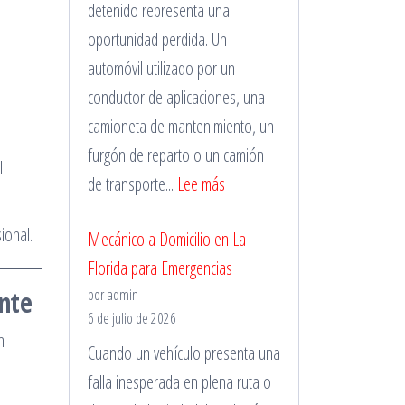
detenido representa una
oportunidad perdida. Un
automóvil utilizado por un
conductor de aplicaciones, una
camioneta de mantenimiento, un
furgón de reparto o un camión
l
:
de transporte...
Lee más
Taller
ional.
Mecánico a Domicilio en La
Mecánico
Florida para Emergencias
en
ente
por admin
Santiago
6 de julio de 2026
para
n
Cuando un vehículo presenta una
Vehículos
falla inesperada en plena ruta o
de