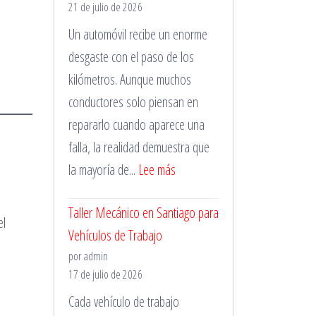
21 de julio de 2026
Un automóvil recibe un enorme
desgaste con el paso de los
kilómetros. Aunque muchos
conductores solo piensan en
repararlo cuando aparece una
falla, la realidad demuestra que
:
la mayoría de...
Lee más
Importancia
Taller Mecánico en Santiago para
de
el
Vehículos de Trabajo
la
por admin
Mantención
17 de julio de 2026
Vehicular
Cada vehículo de trabajo