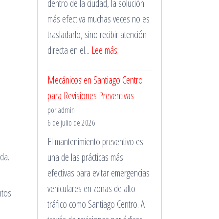
dentro de la ciudad, la solución
Trabajo
más efectiva muchas veces no es
trasladarlo, sino recibir atención
:
directa en el...
Lee más
Mecánico
Mecánicos en Santiago Centro
a
para Revisiones Preventivas
Domicilio
por admin
en
6 de julio de 2026
La
El mantenimiento preventivo es
Florida
da.
una de las prácticas más
para
efectivas para evitar emergencias
Emergencias
vehiculares en zonas de alto
ntos
tráfico como Santiago Centro. A