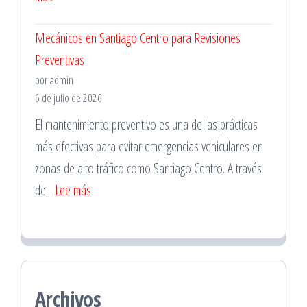
Mecánico
Mecánicos en Santiago Centro para Revisiones
a
Preventivas
Domicilio
por admin
en
6 de julio de 2026
La
El mantenimiento preventivo es una de las prácticas
Florida
más efectivas para evitar emergencias vehiculares en
para
zonas de alto tráfico como Santiago Centro. A través
Emergencias
:
de...
Lee más
Mecánicos
en
Santiago
Centro
Archivos
para