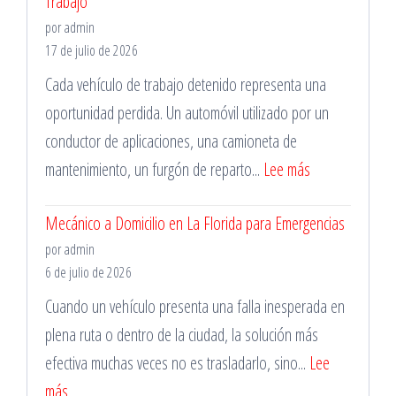
Trabajo
la
Metropolitana
por admin
Mantención
17 de julio de 2026
Vehicular
Cada vehículo de trabajo detenido representa una
oportunidad perdida. Un automóvil utilizado por un
conductor de aplicaciones, una camioneta de
:
mantenimiento, un furgón de reparto...
Lee más
Taller
Mecánico a Domicilio en La Florida para Emergencias
Mecánico
por admin
en
6 de julio de 2026
Santiago
Cuando un vehículo presenta una falla inesperada en
para
plena ruta o dentro de la ciudad, la solución más
Vehículos
efectiva muchas veces no es trasladarlo, sino...
Lee
de
:
más
Trabajo