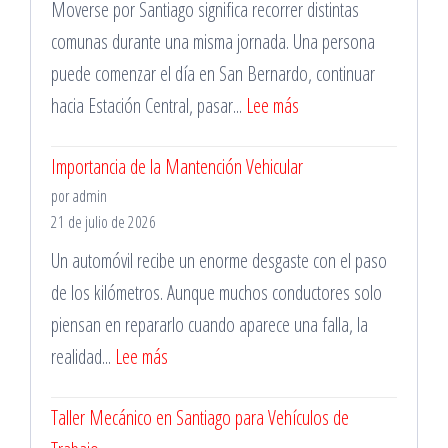
Moverse por Santiago significa recorrer distintas
comunas durante una misma jornada. Una persona
puede comenzar el día en San Bernardo, continuar
:
hacia Estación Central, pasar...
Lee más
Cotiza
Importancia de la Mantención Vehicular
Servicios
por admin
de
21 de julio de 2026
Grúa
Un automóvil recibe un enorme desgaste con el paso
Cerca
de los kilómetros. Aunque muchos conductores solo
de
piensan en repararlo cuando aparece una falla, la
Tí
:
realidad...
Lee más
en
Importancia
la
Taller Mecánico en Santiago para Vehículos de
de
Región