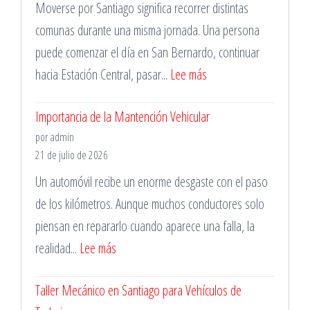
Moverse por Santiago significa recorrer distintas
comunas durante una misma jornada. Una persona
puede comenzar el día en San Bernardo, continuar
:
hacia Estación Central, pasar...
Lee más
Cotiza
Importancia de la Mantención Vehicular
Servicios
por admin
de
21 de julio de 2026
Grúa
Un automóvil recibe un enorme desgaste con el paso
Cerca
de los kilómetros. Aunque muchos conductores solo
de
piensan en repararlo cuando aparece una falla, la
Tí
:
realidad...
Lee más
en
Importancia
la
Taller Mecánico en Santiago para Vehículos de
de
Región