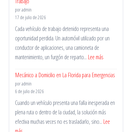
Trabajo
la
Metropolitana
por admin
Mantención
17 de julio de 2026
Vehicular
Cada vehículo de trabajo detenido representa una
oportunidad perdida. Un automóvil utilizado por un
conductor de aplicaciones, una camioneta de
:
mantenimiento, un furgón de reparto...
Lee más
Taller
Mecánico a Domicilio en La Florida para Emergencias
Mecánico
por admin
en
6 de julio de 2026
Santiago
Cuando un vehículo presenta una falla inesperada en
para
plena ruta o dentro de la ciudad, la solución más
Vehículos
efectiva muchas veces no es trasladarlo, sino...
Lee
de
:
más