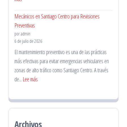
Trabajo
Mecánico
Mecánicos en Santiago Centro para Revisiones
a
Preventivas
Domicilio
por admin
en
6 de julio de 2026
La
El mantenimiento preventivo es una de las prácticas
Florida
más efectivas para evitar emergencias vehiculares en
para
zonas de alto tráfico como Santiago Centro. A través
Emergencias
:
de...
Lee más
Mecánicos
en
Santiago
Centro
Archivos
para