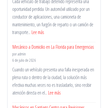
Cada vehículo de trabajo detenido representa una
oportunidad perdida. Un automóvil utilizado por un
conductor de aplicaciones, una camioneta de
mantenimiento, un furgón de reparto o un camión de
:
transporte...
Lee más
Taller
Mecánico a Domicilio en La Florida para Emergencias
Mecánico
por admin
en
6 de julio de 2026
Santiago
Cuando un vehículo presenta una falla inesperada en
para
plena ruta o dentro de la ciudad, la solución más
Vehículos
efectiva muchas veces no es trasladarlo, sino recibir
de
:
atención directa en el...
Lee más
Trabajo
Mecánico
Mecánicos en Santiago Centro para Revisiones
a