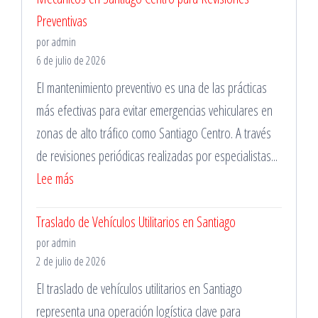
Preventivas
Domicilio
por admin
en
6 de julio de 2026
La
El mantenimiento preventivo es una de las prácticas
Florida
más efectivas para evitar emergencias vehiculares en
para
zonas de alto tráfico como Santiago Centro. A través
Emergencias
de revisiones periódicas realizadas por especialistas...
:
Lee más
Mecánicos
Traslado de Vehículos Utilitarios en Santiago
en
por admin
Santiago
2 de julio de 2026
Centro
El traslado de vehículos utilitarios en Santiago
para
representa una operación logística clave para
Revisiones