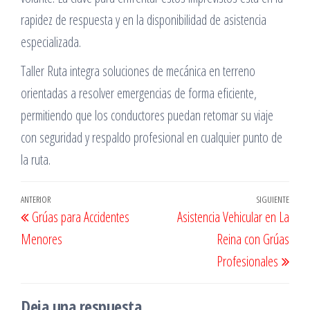
rapidez de respuesta y en la disponibilidad de asistencia
especializada.
Taller Ruta integra soluciones de mecánica en terreno
orientadas a resolver emergencias de forma eficiente,
permitiendo que los conductores puedan retomar su viaje
con seguridad y respaldo profesional en cualquier punto de
la ruta.
Navegación
Entrada
ANTERIOR
SIGUIENTE
Entr
Grúas para Accidentes
Asistencia Vehicular en La
de
anterior
sigu
Menores
Reina con Grúas
entradas
Profesionales
Deja una respuesta