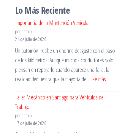
Lo Más Reciente
Importancia de la Mantención Vehicular
por admin
21 de julio de 2026
Un automóvil recibe un enorme desgaste con el paso
de los kilómetros. Aunque muchos conductores solo
piensan en repararlo cuando aparece una falla, la
:
realidad demuestra que la mayoría de...
Lee más
Importancia
Taller Mecánico en Santiago para Vehículos de
de
Trabajo
la
por admin
Mantención
17 de julio de 2026
Vehicular