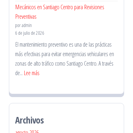
Mecánicos en Santiago Centro para Revisiones
a
Preventivas
Domicilio
por admin
en
6 de julio de 2026
La
El mantenimiento preventivo es una de las prácticas
Florida
más efectivas para evitar emergencias vehiculares en
para
zonas de alto tráfico como Santiago Centro. A través
Emergencias
:
de...
Lee más
Mecánicos
en
Santiago
Centro
Archivos
para
Revisiones
agosto 2026