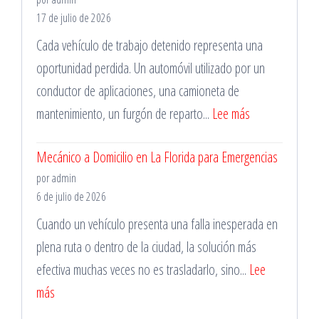
Mantención
17 de julio de 2026
Vehicular
Cada vehículo de trabajo detenido representa una
oportunidad perdida. Un automóvil utilizado por un
conductor de aplicaciones, una camioneta de
:
mantenimiento, un furgón de reparto...
Lee más
Taller
Mecánico a Domicilio en La Florida para Emergencias
Mecánico
por admin
en
6 de julio de 2026
Santiago
Cuando un vehículo presenta una falla inesperada en
para
plena ruta o dentro de la ciudad, la solución más
Vehículos
efectiva muchas veces no es trasladarlo, sino...
Lee
de
:
más
Trabajo
Mecánico