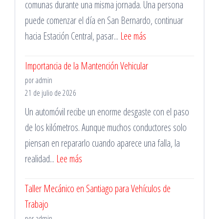
comunas durante una misma jornada. Una persona
puede comenzar el día en San Bernardo, continuar
:
hacia Estación Central, pasar...
Lee más
Cotiza
Importancia de la Mantención Vehicular
Servicios
por admin
de
21 de julio de 2026
Grúa
Un automóvil recibe un enorme desgaste con el paso
Cerca
de los kilómetros. Aunque muchos conductores solo
de
piensan en repararlo cuando aparece una falla, la
Tí
:
realidad...
Lee más
en
Importancia
la
Taller Mecánico en Santiago para Vehículos de
de
Región
Trabajo
la
Metropolitana
por admin