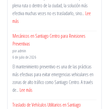
plena ruta o dentro de la ciudad, la solución más
Vehículos
efectiva muchas veces no es trasladarlo, sino...
Lee
de
:
más
Trabajo
Mecánico
Mecánicos en Santiago Centro para Revisiones
a
Preventivas
Domicilio
por admin
en
6 de julio de 2026
La
El mantenimiento preventivo es una de las prácticas
Florida
más efectivas para evitar emergencias vehiculares en
para
zonas de alto tráfico como Santiago Centro. A través
Emergencias
:
de...
Lee más
Mecánicos
Traslado de Vehículos Utilitarios en Santiago
en