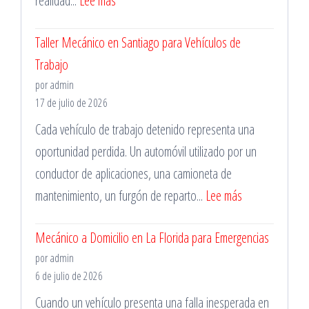
realidad...
Lee más
Importancia
Taller Mecánico en Santiago para Vehículos de
de
Trabajo
la
por admin
Mantención
17 de julio de 2026
Vehicular
Cada vehículo de trabajo detenido representa una
oportunidad perdida. Un automóvil utilizado por un
conductor de aplicaciones, una camioneta de
:
mantenimiento, un furgón de reparto...
Lee más
Taller
Mecánico a Domicilio en La Florida para Emergencias
Mecánico
por admin
en
6 de julio de 2026
Santiago
Cuando un vehículo presenta una falla inesperada en
para