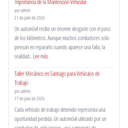
Importancia de la Mantención Vehicular
Servicios
por admin
de
21 de julio de 2026
Grúa
Un automóvil recibe un enorme desgaste con el paso
Cerca
de los kilómetros. Aunque muchos conductores solo
de
piensan en repararlo cuando aparece una falla, la
Tí
:
realidad...
Lee más
en
Importancia
la
Taller Mecánico en Santiago para Vehículos de
de
Región
Trabajo
la
Metropolitana
por admin
Mantención
17 de julio de 2026
Vehicular
Cada vehículo de trabajo detenido representa una
oportunidad perdida. Un automóvil utilizado por un
conductor de aplicaciones, una camioneta de