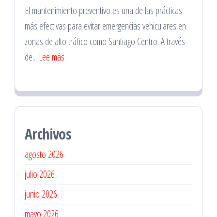
El mantenimiento preventivo es una de las prácticas
Florida
más efectivas para evitar emergencias vehiculares en
para
zonas de alto tráfico como Santiago Centro. A través
Emergencias
:
de...
Lee más
Mecánicos
en
Santiago
Centro
Archivos
para
Revisiones
agosto 2026
Preventivas
julio 2026
junio 2026
mayo 2026