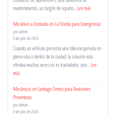
:
mantenimiento, un furgón de reparto...
Lee más
Taller
Mecánico a Domicilio en La Florida para Emergencias
Mecánico
por admin
en
6 de julio de 2026
Santiago
Cuando un vehículo presenta una falla inesperada en
para
plena ruta o dentro de la ciudad, la solución más
Vehículos
efectiva muchas veces no es trasladarlo, sino...
Lee
de
:
más
Trabajo
Mecánico
Mecánicos en Santiago Centro para Revisiones
a
Preventivas
Domicilio
por admin
en
6 de julio de 2026
La