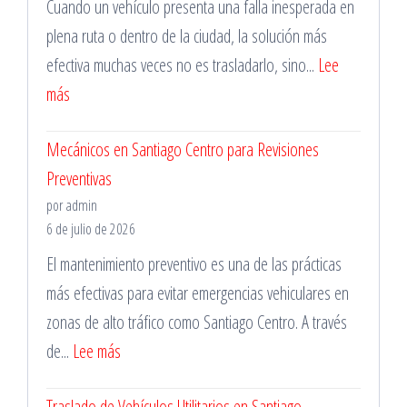
Cuando un vehículo presenta una falla inesperada en
para
plena ruta o dentro de la ciudad, la solución más
Vehículos
efectiva muchas veces no es trasladarlo, sino...
Lee
de
:
más
Trabajo
Mecánico
Mecánicos en Santiago Centro para Revisiones
a
Preventivas
Domicilio
por admin
en
6 de julio de 2026
La
El mantenimiento preventivo es una de las prácticas
Florida
más efectivas para evitar emergencias vehiculares en
para
zonas de alto tráfico como Santiago Centro. A través
Emergencias
:
de...
Lee más
Mecánicos
Traslado de Vehículos Utilitarios en Santiago