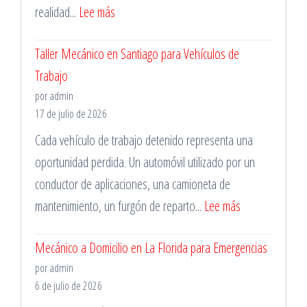
:
realidad...
Lee más
Importancia
Taller Mecánico en Santiago para Vehículos de
de
Trabajo
la
por admin
Mantención
17 de julio de 2026
Vehicular
Cada vehículo de trabajo detenido representa una
oportunidad perdida. Un automóvil utilizado por un
conductor de aplicaciones, una camioneta de
:
mantenimiento, un furgón de reparto...
Lee más
Taller
Mecánico a Domicilio en La Florida para Emergencias
Mecánico
por admin
en
6 de julio de 2026
Santiago