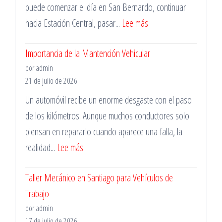
puede comenzar el día en San Bernardo, continuar
:
hacia Estación Central, pasar...
Lee más
Cotiza
Importancia de la Mantención Vehicular
Servicios
por admin
de
21 de julio de 2026
Grúa
Un automóvil recibe un enorme desgaste con el paso
Cerca
de los kilómetros. Aunque muchos conductores solo
de
piensan en repararlo cuando aparece una falla, la
Tí
:
realidad...
Lee más
en
Importancia
la
Taller Mecánico en Santiago para Vehículos de
de
Región
Trabajo
la
Metropolitana
por admin
Mantención
17 de julio de 2026