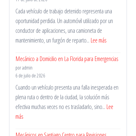
Vehicular
Cada vehículo de trabajo detenido representa una
oportunidad perdida. Un automóvil utilizado por un
conductor de aplicaciones, una camioneta de
:
mantenimiento, un furgón de reparto...
Lee más
Taller
Mecánico a Domicilio en La Florida para Emergencias
Mecánico
por admin
en
6 de julio de 2026
Santiago
Cuando un vehículo presenta una falla inesperada en
para
plena ruta o dentro de la ciudad, la solución más
Vehículos
efectiva muchas veces no es trasladarlo, sino...
Lee
de
:
más
Trabajo
Mecánico
Mecánicos en Santiago Centro para Revisiones
a