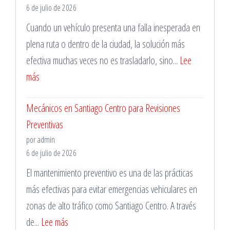
6 de julio de 2026
Santiago
Cuando un vehículo presenta una falla inesperada en
para
plena ruta o dentro de la ciudad, la solución más
Vehículos
efectiva muchas veces no es trasladarlo, sino...
Lee
de
:
más
Trabajo
Mecánico
Mecánicos en Santiago Centro para Revisiones
a
Preventivas
Domicilio
por admin
en
6 de julio de 2026
La
El mantenimiento preventivo es una de las prácticas
Florida
más efectivas para evitar emergencias vehiculares en
para
zonas de alto tráfico como Santiago Centro. A través
Emergencias
:
de...
Lee más