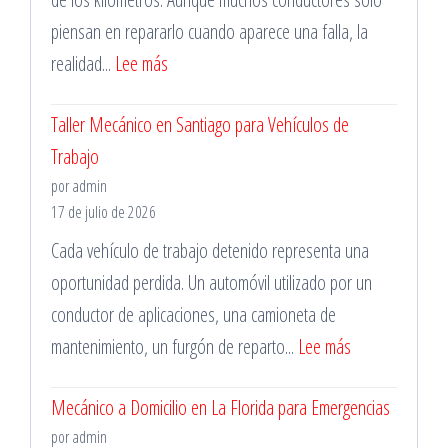
piensan en repararlo cuando aparece una falla, la
:
realidad...
Lee más
Importancia
Taller Mecánico en Santiago para Vehículos de
de
Trabajo
la
por admin
Mantención
17 de julio de 2026
Vehicular
Cada vehículo de trabajo detenido representa una
oportunidad perdida. Un automóvil utilizado por un
conductor de aplicaciones, una camioneta de
:
mantenimiento, un furgón de reparto...
Lee más
Taller
Mecánico a Domicilio en La Florida para Emergencias
Mecánico
por admin
en