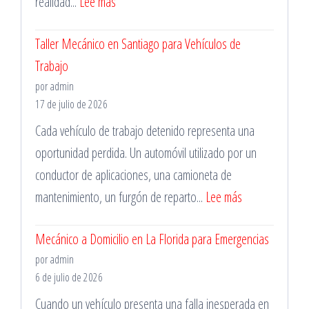
:
realidad...
Lee más
Importancia
Taller Mecánico en Santiago para Vehículos de
de
Trabajo
la
por admin
Mantención
17 de julio de 2026
Vehicular
Cada vehículo de trabajo detenido representa una
oportunidad perdida. Un automóvil utilizado por un
conductor de aplicaciones, una camioneta de
:
mantenimiento, un furgón de reparto...
Lee más
Taller
Mecánico a Domicilio en La Florida para Emergencias
Mecánico
por admin
en
6 de julio de 2026
Santiago
Cuando un vehículo presenta una falla inesperada en
para