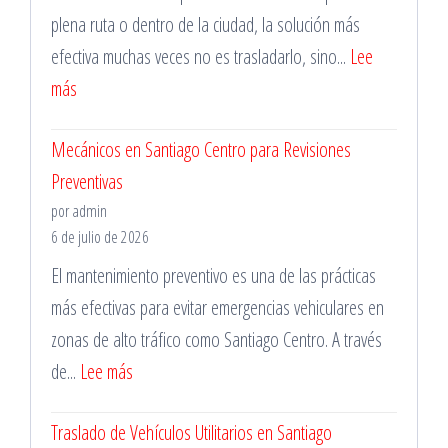
plena ruta o dentro de la ciudad, la solución más
Vehículos
efectiva muchas veces no es trasladarlo, sino...
Lee
de
:
más
Trabajo
Mecánico
Mecánicos en Santiago Centro para Revisiones
a
Preventivas
Domicilio
por admin
en
6 de julio de 2026
La
El mantenimiento preventivo es una de las prácticas
Florida
más efectivas para evitar emergencias vehiculares en
para
zonas de alto tráfico como Santiago Centro. A través
Emergencias
:
de...
Lee más
Mecánicos
Traslado de Vehículos Utilitarios en Santiago
en