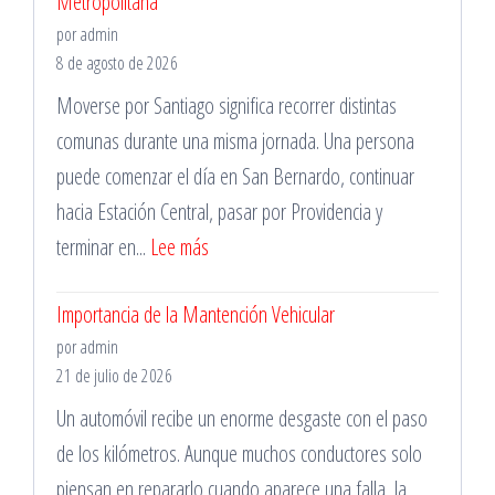
Metropolitana
por admin
8 de agosto de 2026
Moverse por Santiago significa recorrer distintas
comunas durante una misma jornada. Una persona
puede comenzar el día en San Bernardo, continuar
hacia Estación Central, pasar por Providencia y
:
terminar en...
Lee más
Cotiza
Importancia de la Mantención Vehicular
Servicios
por admin
de
21 de julio de 2026
Grúa
Un automóvil recibe un enorme desgaste con el paso
Cerca
de los kilómetros. Aunque muchos conductores solo
de
piensan en repararlo cuando aparece una falla, la
Tí