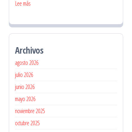
:
Lee más
Mecánicos
en
Santiago
Centro
Archivos
para
Revisiones
agosto 2026
Preventivas
julio 2026
junio 2026
mayo 2026
noviembre 2025
octubre 2025