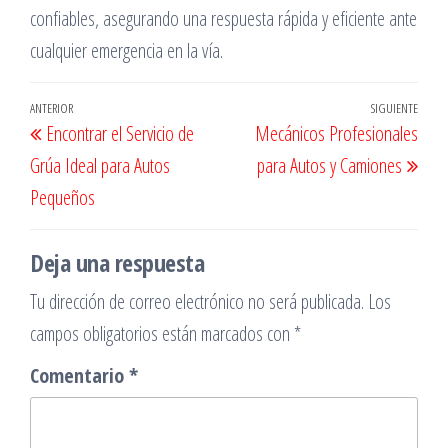
confiables, asegurando una respuesta rápida y eficiente ante
cualquier emergencia en la vía.
Navegación
Entrada
ANTERIOR
SIGUIENTE
Entr
Encontrar el Servicio de
Mecánicos Profesionales
de
anterior
sigu
Grúa Ideal para Autos
para Autos y Camiones
entradas
Pequeños
Deja una respuesta
Tu dirección de correo electrónico no será publicada.
Los
campos obligatorios están marcados con
*
Comentario
*