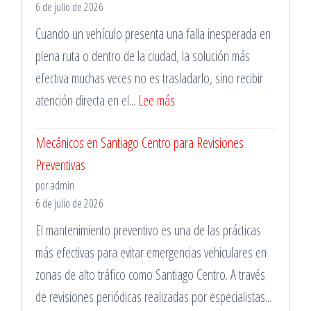
6 de julio de 2026
Santiago
Cuando un vehículo presenta una falla inesperada en
para
plena ruta o dentro de la ciudad, la solución más
Vehículos
efectiva muchas veces no es trasladarlo, sino recibir
de
:
atención directa en el...
Lee más
Trabajo
Mecánico
Mecánicos en Santiago Centro para Revisiones
a
Preventivas
Domicilio
por admin
en
6 de julio de 2026
La
El mantenimiento preventivo es una de las prácticas
Florida
más efectivas para evitar emergencias vehiculares en
para
zonas de alto tráfico como Santiago Centro. A través
Emergencias
de revisiones periódicas realizadas por especialistas...