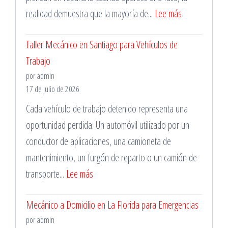
:
realidad demuestra que la mayoría de...
Lee más
en
Importancia
la
Taller Mecánico en Santiago para Vehículos de
de
Región
Trabajo
la
Metropolitana
por admin
Mantención
17 de julio de 2026
Vehicular
Cada vehículo de trabajo detenido representa una
oportunidad perdida. Un automóvil utilizado por un
conductor de aplicaciones, una camioneta de
mantenimiento, un furgón de reparto o un camión de
:
transporte...
Lee más
Taller
Mecánico a Domicilio en La Florida para Emergencias
Mecánico
por admin
en