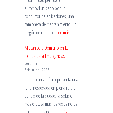
oportunidad perdida. Un
automóvil utilizado por un
conductor de aplicaciones, una
camioneta de mantenimiento, un
:
furgón de reparto...
Lee más
Taller
Mecánico a Domicilio en La
Mecánico
Florida para Emergencias
en
por admin
Santiago
6 de julio de 2026
para
Cuando un vehículo presenta una
Vehículos
falla inesperada en plena ruta o
de
dentro de la ciudad, la solución
Trabajo
más efectiva muchas veces no es
:
trasladarlo, sino...
Lee más