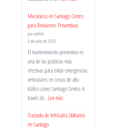
Mecánico
Mecánicos en Santiago Centro
a
para Revisiones Preventivas
Domicilio
por admin
en
6 de julio de 2026
La
El mantenimiento preventivo es
Florida
una de las prácticas más
para
efectivas para evitar emergencias
Emergencias
vehiculares en zonas de alto
tráfico como Santiago Centro. A
:
través de...
Lee más
Mecánicos
Traslado de Vehículos Utilitarios
en
en Santiago
Santiago