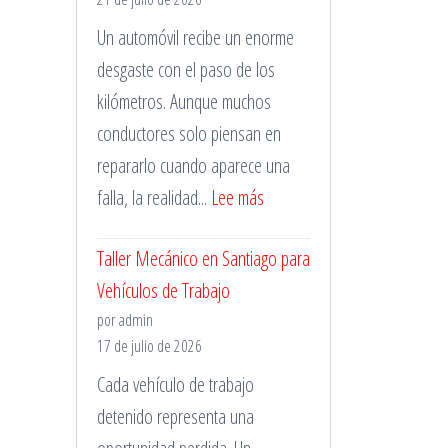
Un automóvil recibe un enorme
desgaste con el paso de los
kilómetros. Aunque muchos
conductores solo piensan en
repararlo cuando aparece una
:
falla, la realidad...
Lee más
Importancia
Taller Mecánico en Santiago para
de
Vehículos de Trabajo
la
por admin
Mantención
17 de julio de 2026
Vehicular
Cada vehículo de trabajo
detenido representa una